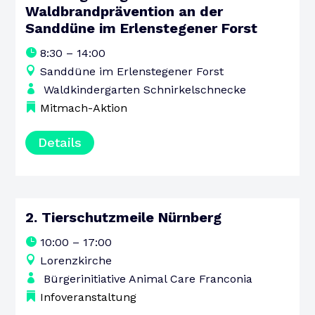
15
Waldbrandprävention an der
Sanddüne im Erlenstegener Forst
AUGUST
SAMSTAG
8:30 – 14:00
Sanddüne im Erlenstegener Forst
Waldkindergarten Schnirkelschnecke
Mitmach-Aktion
Details
2. Tierschutzmeile Nürnberg
15
10:00 – 17:00
AUGUST
Lorenzkirche
SAMSTAG
Bürgerinitiative Animal Care Franconia
Infoveranstaltung