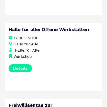
Halle für alle: Offene Werkstätten
13
17:00 – 20:00
AUGUST
Halle für Alle
DONNERSTAG
Halle für Alle
Workshop
Details
Freiwilligentag zur