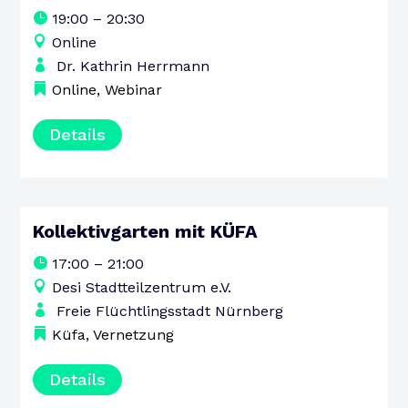
MONTAG
19:00 – 20:30
Online
Dr. Kathrin Herrmann
Online
,
Webinar
Details
Kollektivgarten mit KÜFA
13
17:00 – 21:00
AUGUST
Desi Stadtteilzentrum e.V.
DONNERSTAG
Freie Flüchtlingsstadt Nürnberg
Küfa
,
Vernetzung
Details