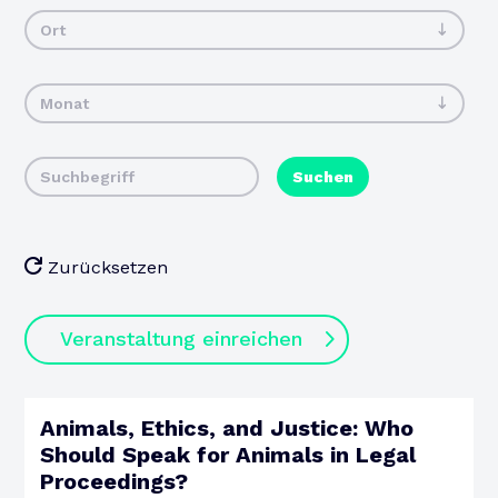
Ort
Monat
Suchen
Zurücksetzen
Veranstaltung einreichen
Animals, Ethics, and Justice: Who
10
Should Speak for Animals in Legal
Proceedings?
AUGUST