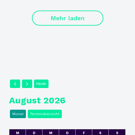
Mehr laden
Heute
August 2026
Monat
Terminübersicht
M
D
M
D
F
S
S