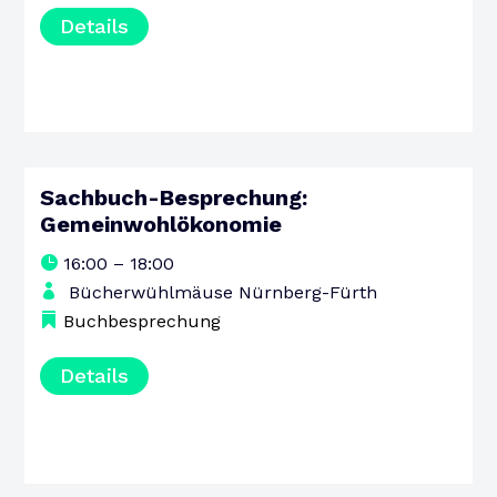
Details
Sachbuch-Besprechung:
15
Gemeinwohlökonomie
AUGUST
16:00 – 18:00
SAMSTAG
Bücherwühlmäuse Nürnberg-Fürth
Buchbesprechung
Details