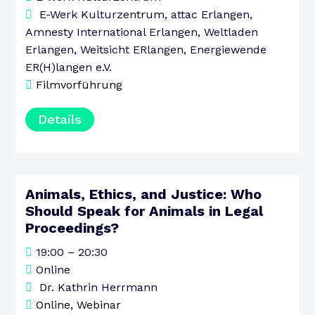
E-Werk Kulturzentrum, attac Erlangen,
Amnesty International Erlangen, Weltladen
Erlangen, Weitsicht ERlangen, Energiewende
ER(H)langen e.V.
Filmvorführung
Details
Animals, Ethics, and Justice: Who
10
Should Speak for Animals in Legal
Proceedings?
AUGUST
MONTAG
19:00 – 20:30
Online
Dr. Kathrin Herrmann
Online
,
Webinar