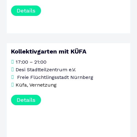
Details
Kollektivgarten mit KÜFA
13
17:00 – 21:00
AUGUST
Desi Stadtteilzentrum e.V.
DONNERSTAG
Freie Flüchtlingsstadt Nürnberg
Küfa
,
Vernetzung
Details