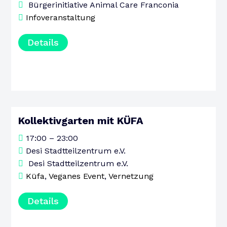
Bürgerinitiative Animal Care Franconia
Infoveranstaltung
Details
Kollektivgarten mit KÜFA
20
17:00 – 23:00
AUGUST
Desi Stadtteilzentrum e.V.
DONNERSTAG
Desi Stadtteilzentrum e.V.
Küfa
,
Veganes Event
,
Vernetzung
Details