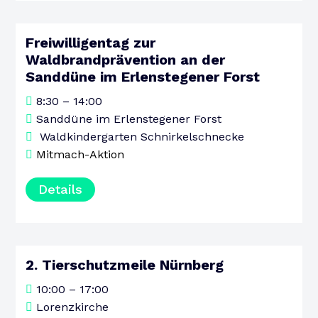
Freiwilligentag zur
15
Waldbrandprävention an der
Sanddüne im Erlenstegener Forst
AUGUST
SAMSTAG
8:30 – 14:00
Sanddüne im Erlenstegener Forst
Waldkindergarten Schnirkelschnecke
Mitmach-Aktion
Details
2. Tierschutzmeile Nürnberg
15
10:00 – 17:00
AUGUST
Lorenzkirche
SAMSTAG