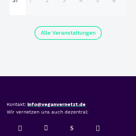
31
1
2
3
4
5
6
Alle Veranstaltungen
Mastodon
Kontakt:
info@veganvernetzt.de
Wir vernetzen uns auch dezentral:

$

