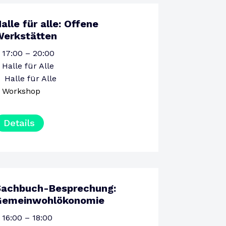
alle für alle: Offene
13
Werkstätten
AUGUST
DONNERSTAG
17:00 – 20:00
Halle für Alle
Halle für Alle
Workshop
Details
Sachbuch-Besprechung:
15
Gemeinwohlökonomie
AUGUST
SAMSTAG
16:00 – 18:00