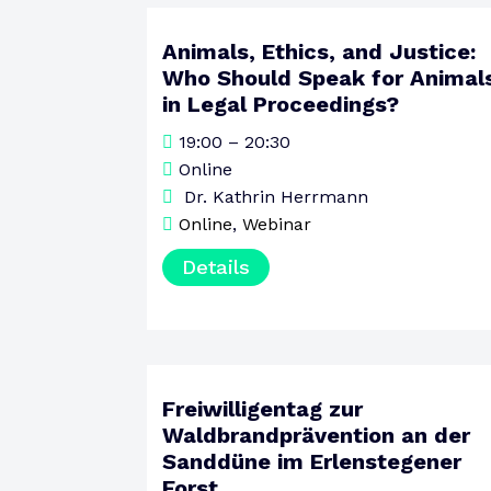
Animals, Ethics, and Justice:
10
Who Should Speak for Animal
AUGUST
in Legal Proceedings?
MONTAG
19:00 – 20:30
Online
Dr. Kathrin Herrmann
Online
,
Webinar
Details
Freiwilligentag zur
15
Waldbrandprävention an der
AUGUST
Sanddüne im Erlenstegener
SAMSTAG
Forst