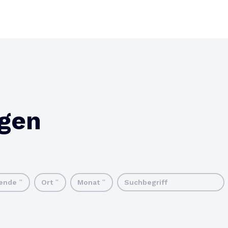
ngen
tende
Ort
Monat