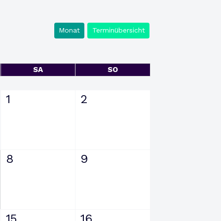
Monat
Terminübersicht
SA
SO
1
2
8
9
15
16