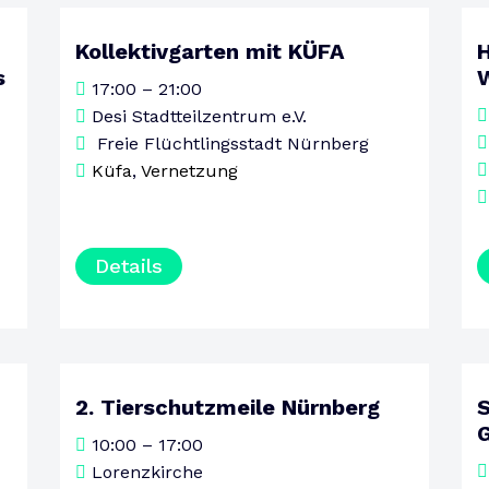
Kollektivgarten mit KÜFA
H
13
s
17:00 – 21:00
AUGUST
DONNERSTAG
Desi Stadtteilzentrum e.V.
Freie Flüchtlingsstadt Nürnberg
Küfa
,
Vernetzung
Details
2. Tierschutzmeile Nürnberg
15
10:00 – 17:00
AUGUST
SAMSTAG
Lorenzkirche