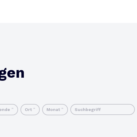
ngen
tende
Ort
Monat