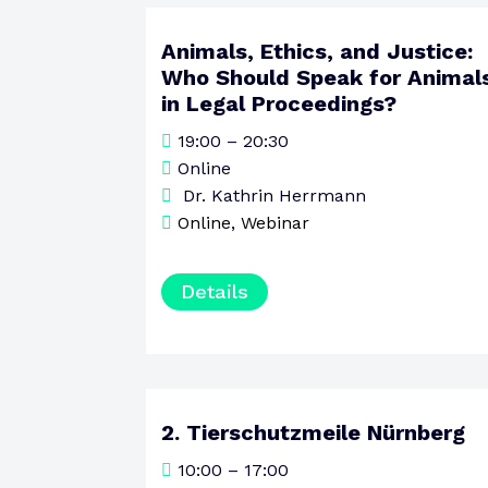
Animals, Ethics, and Justice:
10
Who Should Speak for Animal
AUGUST
in Legal Proceedings?
MONTAG
19:00 – 20:30
Online
Dr. Kathrin Herrmann
Online
,
Webinar
Details
2. Tierschutzmeile Nürnberg
15
10:00 – 17:00
AUGUST