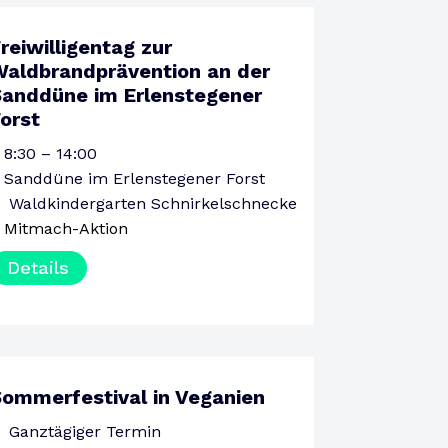
reiwilligentag zur
15
aldbrandprävention an der
AUGUST
Sanddüne im Erlenstegener
SAMSTAG
orst
8:30 – 14:00
Sanddüne im Erlenstegener Forst
Waldkindergarten Schnirkelschnecke
Mitmach-Aktion
Details
ommerfestival in Veganien
22
Ganztägiger Termin
AUGUST