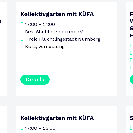
Kollektivgarten mit KÜFA
F
13
s
W
17:00 – 21:00
AUGUST
DONNERSTAG
Desi Stadtteilzentrum e.V.
F
Freie Flüchtlingsstadt Nürnberg
Küfa
,
Vernetzung
Details
Kollektivgarten mit KÜFA
S
20
17:00 – 23:00
AUGUST