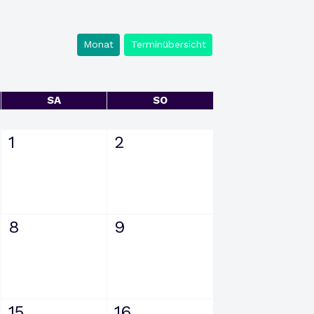
Monat
Terminübersicht
SA
SO
1
2
8
9
15
16