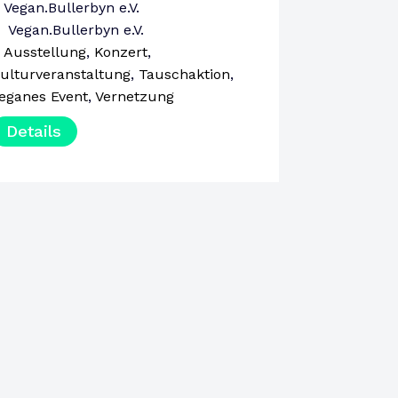
SAMSTAG
Vegan.Bullerbyn e.V.
Vegan.Bullerbyn e.V.
Ausstellung
,
Konzert
,
ulturveranstaltung
,
Tauschaktion
,
eganes Event
,
Vernetzung
Details