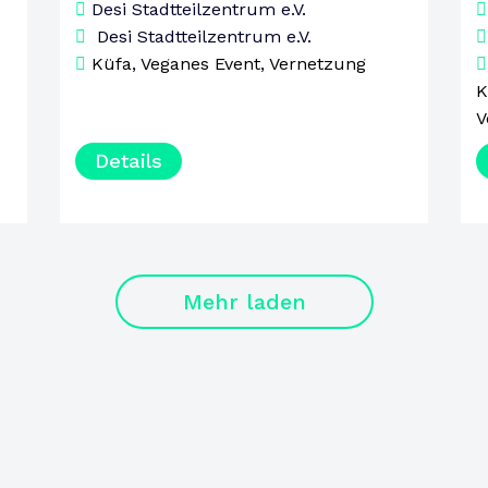
DONNERSTAG
Desi Stadtteilzentrum e.V.
Desi Stadtteilzentrum e.V.
Küfa
,
Veganes Event
,
Vernetzung
K
V
Details
Mehr laden