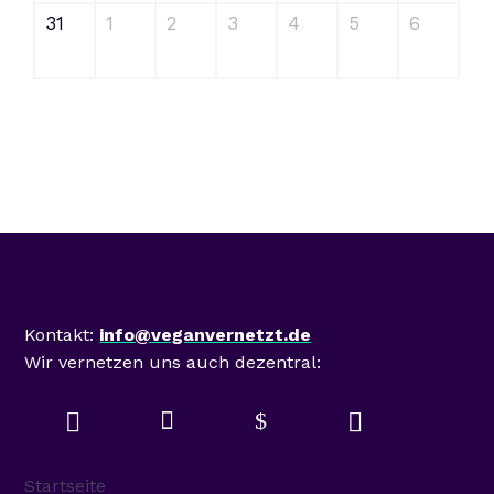
31
1
2
3
4
5
6
Mastodon
Kontakt:
info@veganvernetzt.de
Wir vernetzen uns auch dezentral:

$


Startseite