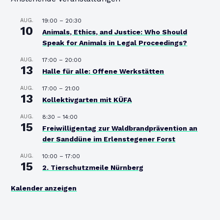
AUG.
19:00
–
20:30
10
Animals, Ethics, and Justice: Who Should
Speak for Animals in Legal Proceedings?
AUG.
17:00
–
20:00
13
Halle für alle: Offene Werkstätten
AUG.
17:00
–
21:00
13
Kollektivgarten mit KÜFA
AUG.
8:30
–
14:00
15
Freiwilligentag zur Waldbrandprävention an
der Sanddüne im Erlenstegener Forst
AUG.
10:00
–
17:00
15
2. Tierschutzmeile Nürnberg
Kalender anzeigen