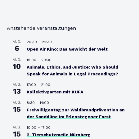
Anstehende Veranstaltungen
AUG.
20:30
–
22:30
6
Open Air Kino: Das Gewicht der Welt
AUG.
19:00
–
20:30
10
Animals, Ethics, and Justice: Who Should
Speak for Animals in Legal Proceedings?
AUG.
17:00
–
21:00
13
Kollektivgarten mit KÜFA
AUG.
8:30
–
14:00
15
Freiwilligentag zur Waldbrandprävention an
der Sanddüne im Erlenstegener Forst
AUG.
10:00
–
17:00
15
2. Tierschutzmeile Nürnberg