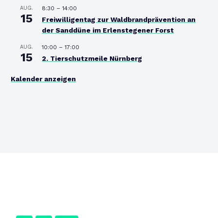
AUG.
8:30
–
14:00
15
Freiwilligentag zur Waldbrandprävention an
der Sanddüne im Erlenstegener Forst
AUG.
10:00
–
17:00
15
2. Tierschutzmeile Nürnberg
Kalender anzeigen