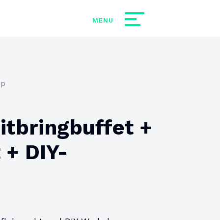
op
itbringbuffet +
+ DIY-