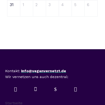
31
1
2
3
4
5
6
Mastodon
Kontakt:
info@veganvernetzt.de
Wir vernetzen uns auch dezentral:

$


Startseite