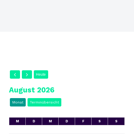
Heute
August 2026
Monat
Terminübersicht
M
D
M
D
F
S
S