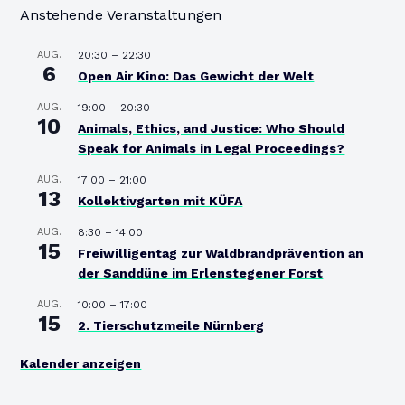
Anstehende Veranstaltungen
AUG.
20:30
–
22:30
6
Open Air Kino: Das Gewicht der Welt
AUG.
19:00
–
20:30
10
Animals, Ethics, and Justice: Who Should
Speak for Animals in Legal Proceedings?
AUG.
17:00
–
21:00
13
Kollektivgarten mit KÜFA
AUG.
8:30
–
14:00
15
Freiwilligentag zur Waldbrandprävention an
der Sanddüne im Erlenstegener Forst
AUG.
10:00
–
17:00
15
2. Tierschutzmeile Nürnberg
Kalender anzeigen