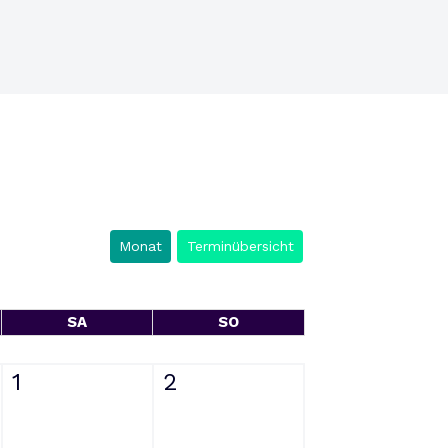
Monat
Terminübersicht
SA
SO
1
2