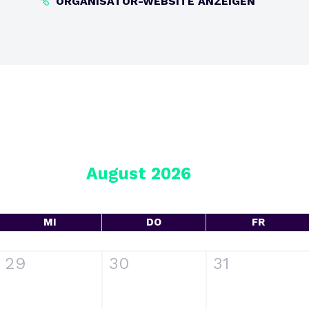
ORGANISATOR-WEBSITE ANZEIGEN
August 2026
MI
DO
FR
29
30
31