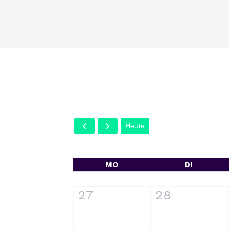
Heute
MO
DI
27
28