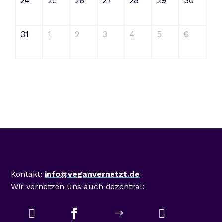
24
25
26
27
28
29
30
31
1
2
3
4
5
6
Mastodon
Kontakt:
info@veganvernetzt.de
Wir vernetzen uns auch dezentral:



$