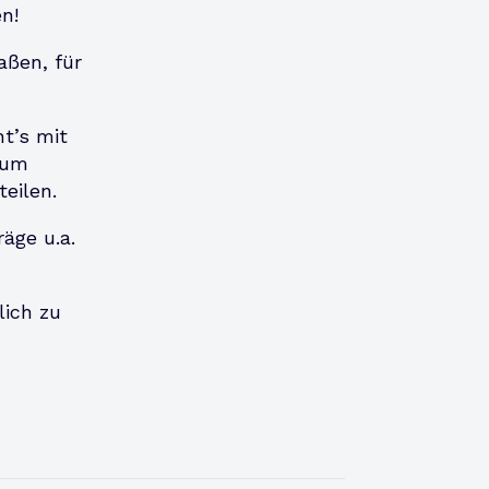
n!
aßen, für
t’s mit
 um
teilen.
äge u.a.
lich zu